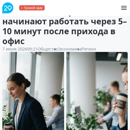
36% жителей Архангельска
Прямой эфир
начинают работать через 5–
10 минут после прихода в
офис
7 июля 2026
09:21
Общество
Экономика
Регион