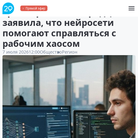
Треть архангелогородцев
Прямой эфир
заявила, что нейросети
помогают справляться с
рабочим хаосом
7 июля 2026
12:00
Общество
Регион