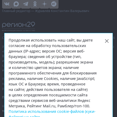
Главный редактор — Журавлёв Константин Валерьевич
Сетевое издание «Информационное агентство Регион 29»,
© 2016–2026
Продолжая использовать наш сайт, вы даете
согласие на обработку пользовательских
Учредитель — общество с ограниченной ответственностью «Агентство
данных (IP-адрес; версия ОС; версия веб-
«Правда Севера».
Выписка из реестра зарегистрированных средств массовой
браузера; сведения об устройстве (тип,
информации:
ЭЛ № ФС 77-74226
от 09.11.2018 выдано Федеральной
производитель, модель); разрешение экрана
службой по надзору в сфере связи, информационных технологий
и количество цветов экрана; наличие
и массовых коммуникаций (Роскомнадзор).
программного обеспечения для блокирования
рекламы, наличие Cookies, наличие JavaScript;
При полном или частичном использовании любых материалов
язык ОС и Браузера; время, проведенное
гиперссылка на
region29.ru
обязательна. Копирование материалов без
разрешения администрации сайта запрещено.
на сайте; действия пользователя на сайте)
в целях определения посещаемости сайта
Правовая информация
.
средствами сервисов веб-аналитики Яндекс
Метрика, Рейтинг Mail.ru, Рамблер/топ-100.
На информационном ресурсе применяются
рекомендательные
технологии
.
Политика использования cookie-файлов (куки-
файлов) на сайте
.