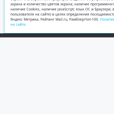
экрана и количество цветов экрана; наличие программно
наличие Cookies, наличие JavaScript; язык ОС и Браузера;
пользователя на сайте) в целях определения посещаемост
Яндекс Метрика, Рейтинг Mail.ru, Рамблер/топ-100.
Политик
на сайте
.
Редакция
Электронная почта
+7 (8182) 20-46-02
info@region29.ru
Главный редактор — Журавлёв Константин Валерьевич