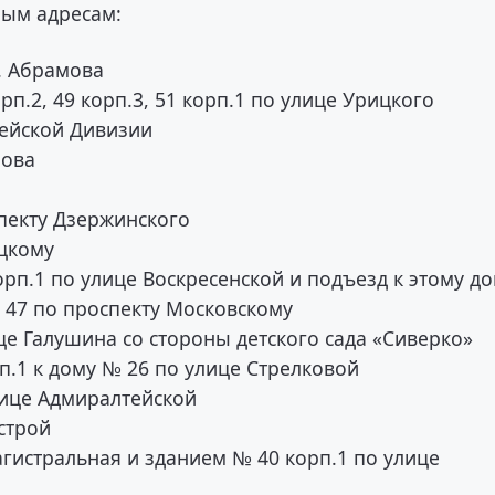
ным адресам:
. Абрамова
рп.2, 49 корп.3, 51 корп.1 по улице Урицкого
дейской Дивизии
рова
спекту Дзержинского
ицкому
рп.1 по улице Воскресенской и подъезд к этому д
 47 по проспекту Московскому
це Галушина со стороны детского сада «Сиверко»
п.1 к дому № 26 по улице Стрелковой
лице Адмиралтейской
строй
гистральная и зданием № 40 корп.1 по улице