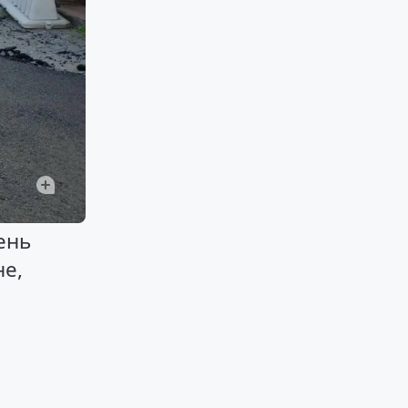
ень
не,