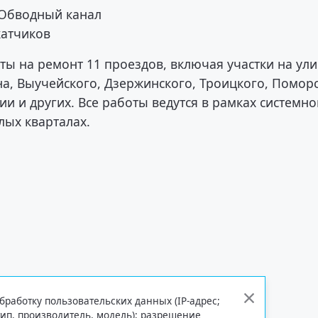
 Обводный канал
катчиков
ты на ремонт 11 проездов, включая участки на ул
а, Выучейского, Дзержинского, Троицкого, Поморс
и и других. Все работы ведутся в рамках системно
лых кварталах.
бработку пользовательских данных (IP-адрес;
тип, производитель, модель); разрешение