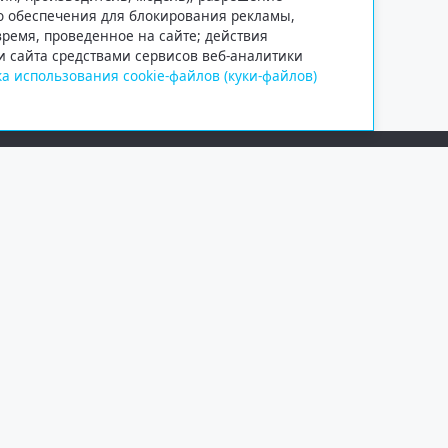
го обеспечения для блокирования рекламы,
 время, проведенное на сайте; действия
и сайта средствами сервисов веб-аналитики
а использования cookie-файлов (куки-файлов)
Сетевое издание «Информационно
Учредитель — общество с ограни
Выписка из реестра зарегистрир
от 09.11.2018 выдано Федеральн
и массовых коммуникаций (Роск
При полном или частичном испо
обязательна. Копирование матер
Правовая информация
.