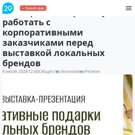
Мастеров Поморья научат
Прямой эфир
работать с
корпоративными
заказчиками перед
выставкой локальных
брендов
6 июля 2026
12:00
Общество
Экономика
Регион