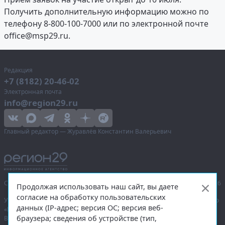
Получить дополнительную информацию можно по
телефону 8-800-100-7000 или по электронной почте
office@msp29.ru
.
Редакция
+7 (8182) 20-46-02
Электронная почта
info@region29.ru
Главный редактор — Журавлёв Константин Валерьевич
Сетевое издание «Информационное агентство Регион 29»,
© 2016–2026
Продолжая использовать наш сайт, вы даете
согласие на обработку пользовательских
Учредитель — общество с ограниченной ответственностью «Агентство
данных (IP-адрес; версия ОС; версия веб-
«Правда Севера».
браузера; сведения об устройстве (тип,
Выписка из реестра зарегистрированных средств массовой