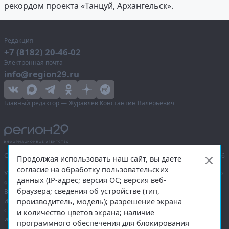
рекордом проекта «Танцуй, Архангельск».
Редакция
+7 (8182) 20-46-02
Электронная почта
info@region29.ru
Главный редактор — Журавлёв Константин Валерьевич
Сетевое издание «Информационное агентство Регион 29»,
© 2016–2026
Продолжая использовать наш сайт, вы даете
согласие на обработку пользовательских
Учредитель — общество с ограниченной ответственностью «Агентство
данных (IP-адрес; версия ОС; версия веб-
«Правда Севера».
браузера; сведения об устройстве (тип,
Выписка из реестра зарегистрированных средств массовой
информации:
ЭЛ № ФС 77-74226
от 09.11.2018 выдано Федеральной
производитель, модель); разрешение экрана
службой по надзору в сфере связи, информационных технологий
и количество цветов экрана; наличие
и массовых коммуникаций (Роскомнадзор).
программного обеспечения для блокирования