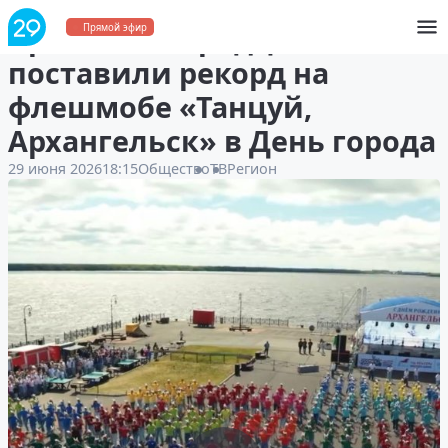
Архангелогородцы
Прямой эфир
поставили рекорд на
флешмобе «Танцуй,
Архангельск» в День города
29 июня 2026
18:15
Общество
ТВ
Регион