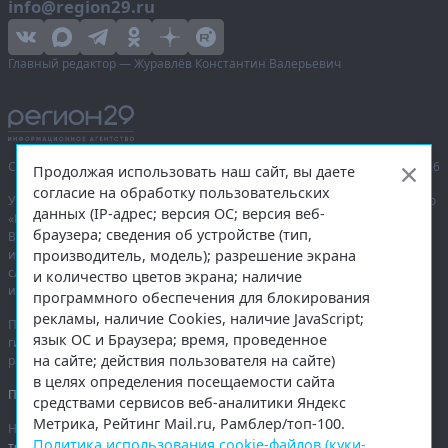
info@region29.ru
Главный редактор — Журавлёв Константин Валерьевич
Сетевое издание «Информационное агентство Регион 29»,
© 2016–2026
Продолжая использовать наш сайт, вы даете
согласие на обработку пользовательских
Учредитель — общество с ограниченной ответственностью «Агентство
данных (IP-адрес; версия ОС; версия веб-
«Правда Севера».
браузера; сведения об устройстве (тип,
Выписка из реестра зарегистрированных средств массовой
производитель, модель); разрешение экрана
информации:
ЭЛ № ФС 77-74226
от 09.11.2018 выдано Федеральной
службой по надзору в сфере связи, информационных технологий
и количество цветов экрана; наличие
и массовых коммуникаций (Роскомнадзор).
программного обеспечения для блокирования
рекламы, наличие Cookies, наличие JavaScript;
При полном или частичном использовании любых материалов
язык ОС и Браузера; время, проведенное
гиперссылка на
region29.ru
обязательна. Копирование материалов без
на сайте; действия пользователя на сайте)
разрешения администрации сайта запрещено.
в целях определения посещаемости сайта
Правовая информация
.
средствами сервисов веб-аналитики Яндекс
Метрика, Рейтинг Mail.ru, Рамблер/топ-100.
На информационном ресурсе применяются
рекомендательные
Политика использования cookie-файлов (куки-
технологии
.