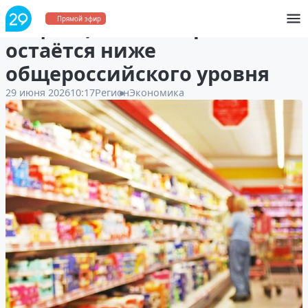
Инфляция в Поморье
Прямой эфир
остаётся ниже
общероссийского уровня
29 июня 2026
10:17
Регион
Экономика