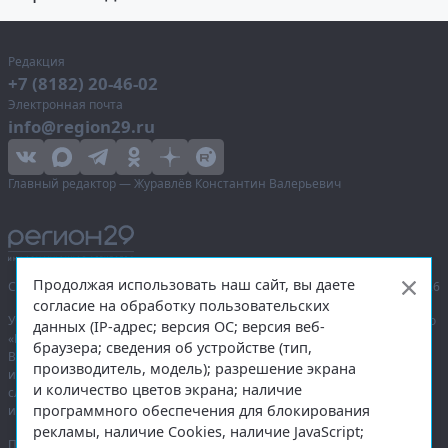
Редакция
+7 (8182) 20-46-02
Электронная почта
info@region29.ru
Главный редактор — Журавлёв Константин Валерьевич
Продолжая использовать наш сайт, вы даете
Сетевое издание «Информационное агентство Регион 29»,
© 2016–2026
согласие на обработку пользовательских
Учредитель — общество с ограниченной ответственностью «Агентство
данных (IP-адрес; версия ОС; версия веб-
«Правда Севера».
браузера; сведения об устройстве (тип,
Выписка из реестра зарегистрированных средств массовой
производитель, модель); разрешение экрана
информации:
ЭЛ № ФС 77-74226
от 09.11.2018 выдано Федеральной
и количество цветов экрана; наличие
службой по надзору в сфере связи, информационных технологий
программного обеспечения для блокирования
и массовых коммуникаций (Роскомнадзор).
рекламы, наличие Cookies, наличие JavaScript;
При полном или частичном использовании любых материалов