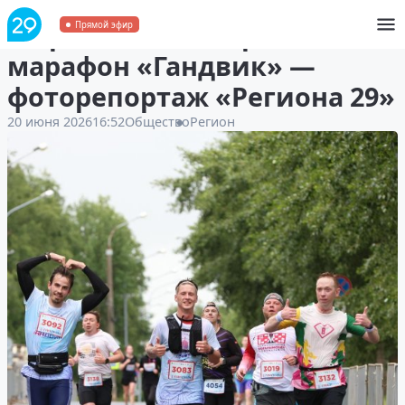
В Архангельске прошёл
Прямой эфир
марафон «Гандвик» —
фоторепортаж «Региона 29»
20 июня 2026
16:52
Общество
Регион