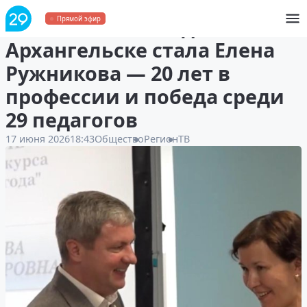
Воспитателем года в
Прямой эфир
Архангельске стала Елена
Ружникова — 20 лет в
профессии и победа среди
29 педагогов
17 июня 2026
18:43
Общество
Регион
ТВ