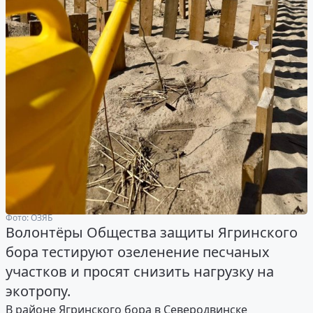
Фото: ОЗЯБ
Волонтёры Общества защиты Ягринского
бора тестируют озеленение песчаных
участков и просят снизить нагрузку на
экотропу.
В районе Ягринского бора в Северодвинске