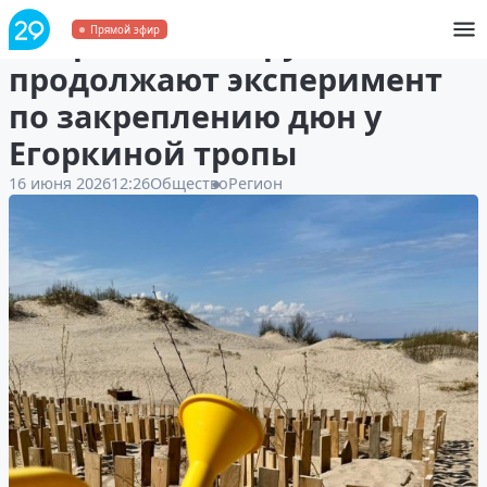
В Ягринском бору
Прямой эфир
продолжают эксперимент
по закреплению дюн у
Егоркиной тропы
16 июня 2026
12:26
Общество
Регион