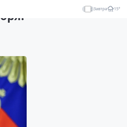
Завтра
+15°
бря:
Прямой эфир