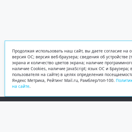
Продолжая использовать наш сайт, вы даете согласие на о
версия ОС; версия веб-браузера; сведения об устройстве (
экрана и количество цветов экрана; наличие программно
наличие Cookies, наличие JavaScript; язык ОС и Браузера;
пользователя на сайте) в целях определения посещаемост
Яндекс Метрика, Рейтинг Mail.ru, Рамблер/топ-100.
Политик
на сайте
.
Редакция
Электронная почта
+7 (8182) 20-46-02
info@region29.ru