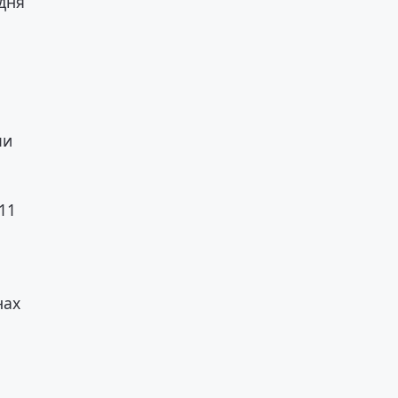
дня
чи
11
нах