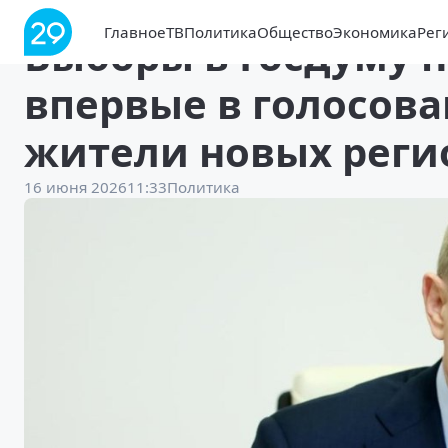
Главное
ТВ
Политика
Общество
Экономика
Рег
Выборы в Госдуму н
впервые в голосов
жители новых реги
16 июня 2026
11:33
Политика