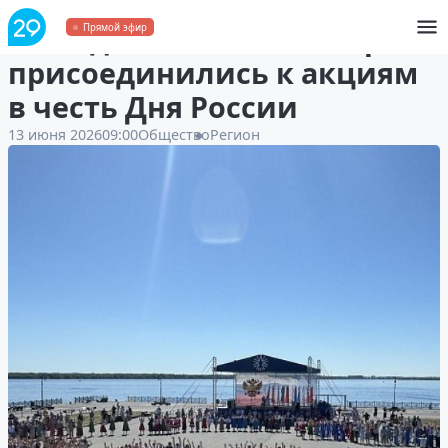
Молодые жители Поморья
Прямой эфир
присоединились к акциям
в честь Дня России
13 июня 2026
09:00
Общество
Регион