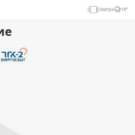
Завтра
+18°
Прямой эфир
ие