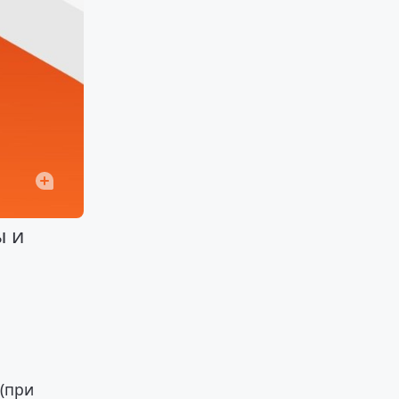
ы и
(при