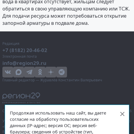
вода в квартирах отсутствует, жильцам следует
обратиться в свою управляющую компанию или ТСЖ.
Для подачи ресурса может потребоваться открытие
запорной арматуры в подвале дома.
Редакция
+7 (8182) 20-46-02
Электронная почта
info@region29.ru
Главный редактор — Журавлёв Константин Валерьевич
Сетевое издание «Информационное агентство Регион 29»,
© 2016–2026
Продолжая использовать наш сайт, вы даете
согласие на обработку пользовательских
Учредитель — общество с ограниченной ответственностью «Агентство
данных (IP-адрес; версия ОС; версия веб-
«Правда Севера».
браузера; сведения об устройстве (тип,
Выписка из реестра зарегистрированных средств массовой