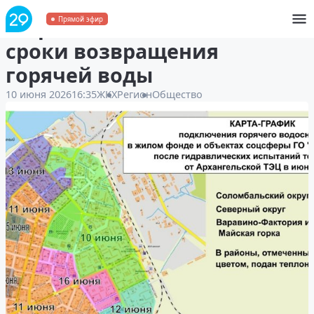
В Архангельске назвали
Прямой эфир
сроки возвращения
горячей воды
10 июня 2026
16:35
ЖКХ
Регион
Общество