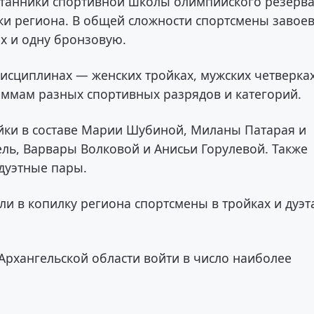
итанники спортивной школы олимпийского резерв
и региона. В общей сложности спортсмены завое
ых и одну бронзовую.
исциплинах — женских тройках, мужских четверках
раммам разных спортивных разрядов и категорий.
йки в составе Марии Шубиной, Миланы Патарая и
ль, Варвары Волковой и Анисьи Горулевой. Также
 дуэтные пары.
 в копилку региона спортсмены в тройках и дуэт
Архангельской области войти в число наиболее