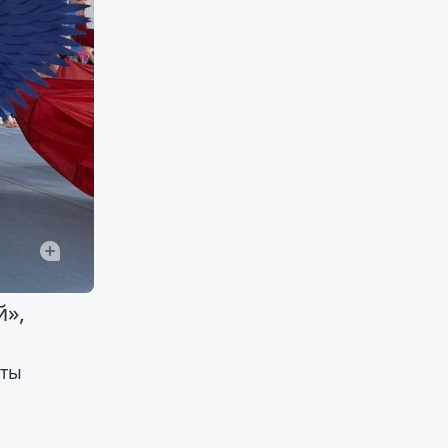
й»,
аты