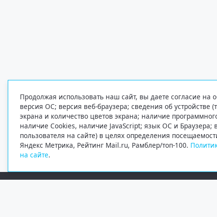
Продолжая использовать наш сайт, вы даете согласие на о
версия ОС; версия веб-браузера; сведения об устройстве (
экрана и количество цветов экрана; наличие программно
наличие Cookies, наличие JavaScript; язык ОС и Браузера;
пользователя на сайте) в целях определения посещаемост
Яндекс Метрика, Рейтинг Mail.ru, Рамблер/топ-100.
Политик
на сайте
.
Редакция
Электронная почта
+7 (8182) 20-46-02
info@region29.ru