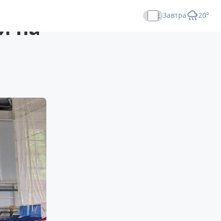
Завтра
+20°
й на
Прямой эфир