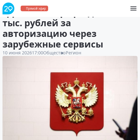
ГД ввела штрафы до 700
Прямой эфир
тыс. рублей за
авторизацию через
зарубежные сервисы
10 июня 2026
17:00
Общество
Регион