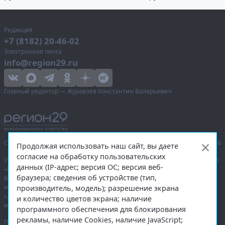
Редакция
+7 (8182) 20-46-02
Электронная почта
info@region29.ru
Главный редактор — Журавлёв Константин Валерьевич
Сетевое издание «Информационное агентство Регион 29»,
© 2016–2026
Продолжая использовать наш сайт, вы даете
согласие на обработку пользовательских
Учредитель — общество с ограниченной ответственностью «Агентство
данных (IP-адрес; версия ОС; версия веб-
«Правда Севера».
браузера; сведения об устройстве (тип,
Выписка из реестра зарегистрированных средств массовой
информации:
ЭЛ № ФС 77-74226
от 09.11.2018 выдано Федеральной
производитель, модель); разрешение экрана
службой по надзору в сфере связи, информационных технологий
и количество цветов экрана; наличие
и массовых коммуникаций (Роскомнадзор).
программного обеспечения для блокирования
рекламы, наличие Cookies, наличие JavaScript;
При полном или частичном использовании любых материалов