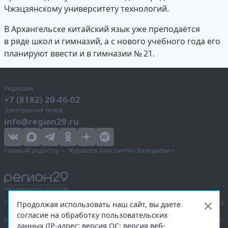
Чжэцзянскому университету технологий.
В Архангельске китайский язык уже преподаётся
в ряде школ и гимназий, а с нового учебного года его
планируют ввести и в гимназии № 21.
Редакция
+7 (8182) 20-46-02
Электронная почта
info@region29.ru
Главный редактор — Журавлёв Константин Валерьевич
Сетевое издание «Информационное агентство Регион 29»,
© 2016–2026
Продолжая использовать наш сайт, вы даете
согласие на обработку пользовательских
Учредитель — общество с ограниченной ответственностью «Агентство
данных (IP-адрес; версия ОС; версия веб-