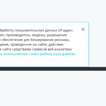
бработку пользовательских данных (IP-адрес;
тип, производитель, модель); разрешение
го обеспечения для блокирования рекламы,
 время, проведенное на сайте; действия
и сайта средствами сервисов веб-аналитики
а использования cookie-файлов (куки-файлов)
Сетевое издание «Информационно
Учредитель — общество с ограни