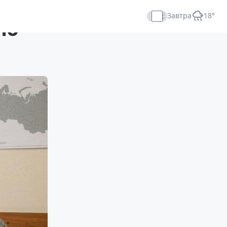
Завтра
+18°
ую
Прямой эфир