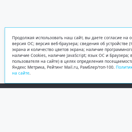
Продолжая использовать наш сайт, вы даете согласие на о
версия ОС; версия веб-браузера; сведения об устройстве (
экрана и количество цветов экрана; наличие программно
наличие Cookies, наличие JavaScript; язык ОС и Браузера;
пользователя на сайте) в целях определения посещаемост
Яндекс Метрика, Рейтинг Mail.ru, Рамблер/топ-100.
Политик
на сайте
.
Редакция
Электронная почта
+7 (8182) 20-46-02
info@region29.ru
Главный редактор — Журавлёв Константин Валерьевич