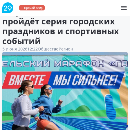
В Архангельске в июне
Прямой эфир
пройдёт серия городских
праздников и спортивных
событий
5 июня 2026
12:22
Общество
Регион