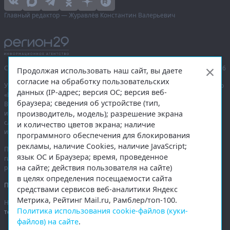
Главный редактор — Журавлёв Константин Валерьевич
Сетевое издание «Информационное агентство Регион 29»,
© 2016–2026
Продолжая использовать наш сайт, вы даете
согласие на обработку пользовательских
Учредитель — общество с ограниченной ответственностью «Агентство
данных (IP-адрес; версия ОС; версия веб-
«Правда Севера».
браузера; сведения об устройстве (тип,
Выписка из реестра зарегистрированных средств массовой
производитель, модель); разрешение экрана
информации:
ЭЛ № ФС 77-74226
от 09.11.2018 выдано Федеральной
службой по надзору в сфере связи, информационных технологий
и количество цветов экрана; наличие
и массовых коммуникаций (Роскомнадзор).
программного обеспечения для блокирования
рекламы, наличие Cookies, наличие JavaScript;
При полном или частичном использовании любых материалов
язык ОС и Браузера; время, проведенное
гиперссылка на
region29.ru
обязательна. Копирование материалов без
на сайте; действия пользователя на сайте)
разрешения администрации сайта запрещено.
в целях определения посещаемости сайта
Правовая информация
.
средствами сервисов веб-аналитики Яндекс
Метрика, Рейтинг Mail.ru, Рамблер/топ-100.
На информационном ресурсе применяются
рекомендательные
Политика использования cookie-файлов (куки-
технологии
.
файлов) на сайте
.