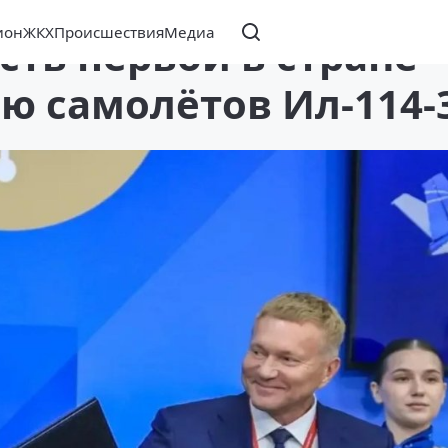
ион
ЖКХ
Происшествия
Медиа
сть первой в стране
ю самолётов Ил-114-