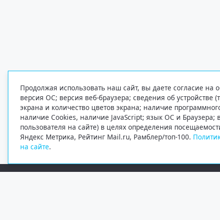
Продолжая использовать наш сайт, вы даете согласие на о
версия ОС; версия веб-браузера; сведения об устройстве (
экрана и количество цветов экрана; наличие программно
наличие Cookies, наличие JavaScript; язык ОС и Браузера;
пользователя на сайте) в целях определения посещаемост
Яндекс Метрика, Рейтинг Mail.ru, Рамблер/топ-100.
Политик
на сайте
.
Редакция
Электронная почта
+7 (8182) 20-46-02
info@region29.ru