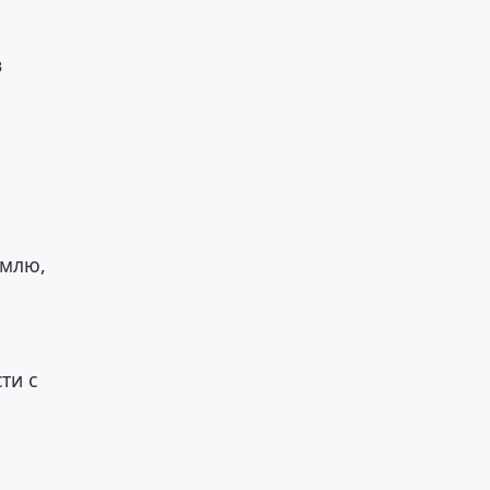
в
емлю,
ти с