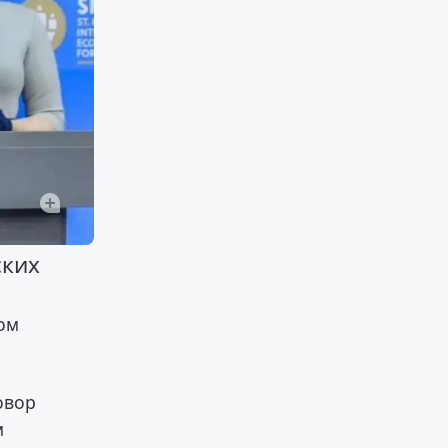
ских
том
овор
м