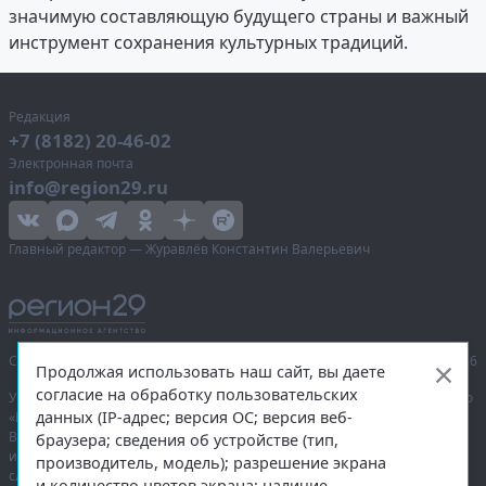
значимую составляющую будущего страны и важный
инструмент сохранения культурных традиций.
Редакция
+7 (8182) 20-46-02
Электронная почта
info@region29.ru
Главный редактор — Журавлёв Константин Валерьевич
Сетевое издание «Информационное агентство Регион 29»,
© 2016–2026
Продолжая использовать наш сайт, вы даете
согласие на обработку пользовательских
Учредитель — общество с ограниченной ответственностью «Агентство
данных (IP-адрес; версия ОС; версия веб-
«Правда Севера».
Выписка из реестра зарегистрированных средств массовой
браузера; сведения об устройстве (тип,
информации:
ЭЛ № ФС 77-74226
от 09.11.2018 выдано Федеральной
производитель, модель); разрешение экрана
службой по надзору в сфере связи, информационных технологий
и количество цветов экрана; наличие