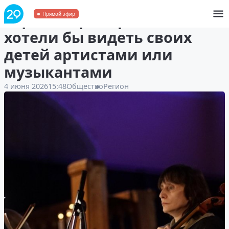
ВЦИОМ: треть россиян
Прямой эфир
хотели бы видеть своих
детей артистами или
музыкантами
4 июня 2026
15:48
Общество
Регион