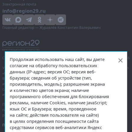
Электронная почта
info@region29.ru
Главный редактор — Журавлёв Константин Валерьевич
Сетевое издание «Информационное агентство Регион 29»,
© 2016–2026
Продолжая использовать наш сайт, вы даете
согласие на обработку пользовательских
Учредитель — общество с ограниченной ответственностью «Агентство
данных (IP-адрес; версия ОС; версия веб-
«Правда Севера».
браузера; сведения об устройстве (тип,
Выписка из реестра зарегистрированных средств массовой
производитель, модель); разрешение экрана
информации:
ЭЛ № ФС 77-74226
от 09.11.2018 выдано Федеральной
службой по надзору в сфере связи, информационных технологий
и количество цветов экрана; наличие
и массовых коммуникаций (Роскомнадзор).
программного обеспечения для блокирования
рекламы, наличие Cookies, наличие JavaScript;
При полном или частичном использовании любых материалов
язык ОС и Браузера; время, проведенное
гиперссылка на
region29.ru
обязательна. Копирование материалов без
на сайте; действия пользователя на сайте)
разрешения администрации сайта запрещено.
в целях определения посещаемости сайта
Правовая информация
.
средствами сервисов веб-аналитики Яндекс