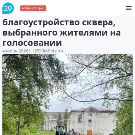
В Онеге начали
Прямой эфир
благоустройство сквера,
выбранного жителями на
голосовании
4 июня 2026
11:25
ЖКХ
Регион