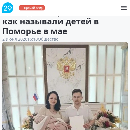
Милада, Спартак и Устинья:
Прямой эфир
как называли детей в
Поморье в мае
2 июня 2026
16:10
Общество