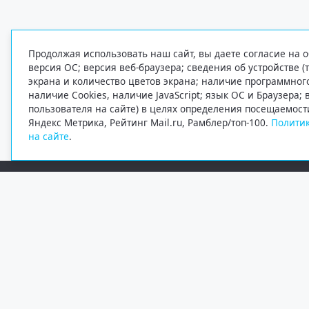
Продолжая использовать наш сайт, вы даете согласие на о
версия ОС; версия веб-браузера; сведения об устройстве (
экрана и количество цветов экрана; наличие программно
наличие Cookies, наличие JavaScript; язык ОС и Браузера;
пользователя на сайте) в целях определения посещаемост
Яндекс Метрика, Рейтинг Mail.ru, Рамблер/топ-100.
Политик
на сайте
.
Редакция
Электронная почта
+7 (8182) 20-46-02
info@region29.ru
Главный редактор — Журавлёв Константин Валерьевич