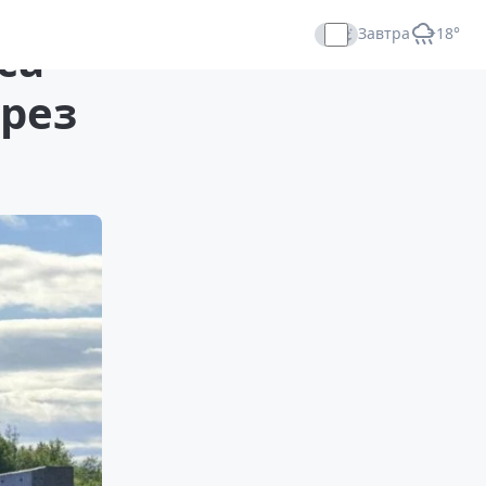
Завтра
+18°
са
Прямой эфир
ерез