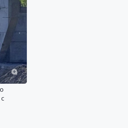
го
 с