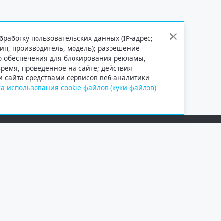
бработку пользовательских данных (IP-адрес;
тип, производитель, модель); разрешение
го обеспечения для блокирования рекламы,
 время, проведенное на сайте; действия
и сайта средствами сервисов веб-аналитики
а использования cookie-файлов (куки-файлов)
Сетевое издание «Информационно
Учредитель — общество с ограни
Выписка из реестра зарегистрир
от 09.11.2018 выдано Федеральн
и массовых коммуникаций (Роск