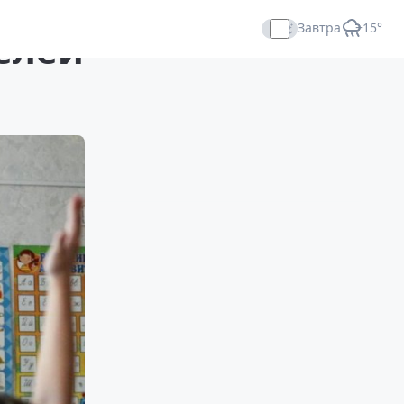
Завтра
+15°
елей
Прямой эфир