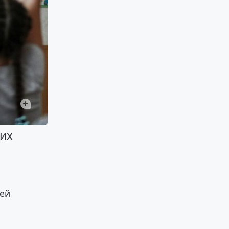
щих
ней