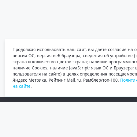
Продолжая использовать наш сайт, вы даете согласие на о
версия ОС; версия веб-браузера; сведения об устройстве (
экрана и количество цветов экрана; наличие программно
наличие Cookies, наличие JavaScript; язык ОС и Браузера;
пользователя на сайте) в целях определения посещаемост
Яндекс Метрика, Рейтинг Mail.ru, Рамблер/топ-100.
Политик
на сайте
.
Редакция
Электронная почта
+7 (8182) 20-46-02
info@region29.ru