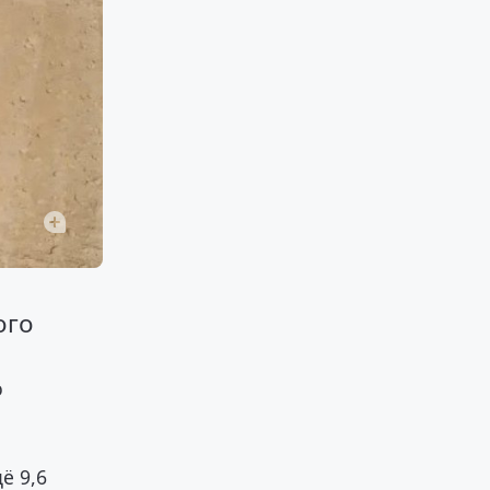
ого
ю
х
ё 9,6