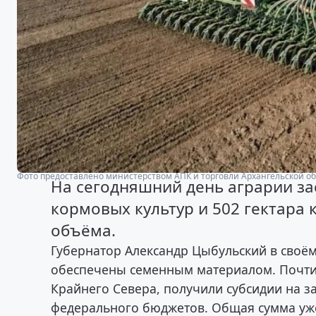
Фото предоставлено министерством АПК и торговли Архангельской о
На сегодняшний день аграрии за
кормовых культур и 502 гектара
объёма.
Губернатор Александр Цыбульский в своё
обеспечены семенным материалом. Почти 
Крайнего Севера, получили субсидии на з
федерального бюджетов. Общая сумма уже 