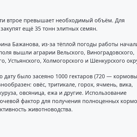
чти втрое превышает необходимый объём. Для
закупят ещё 35 тонн элитных семян.
рина Бажанова, из-за тёплой погоды работы начал
поля вышли аграрии Вельского, Виноградовского,
о, Устьянского, Холмогорского и Шенкурского окр
ю дату было засеяно 1000 гектаров (720 — кормовы
нообразен: овёс, тритикале, горох, ячмень, вика,
куруза, овсяница, ежа и другие. Использование
лючевой фактор для получения полноценных корм
дуктивность животноводства.