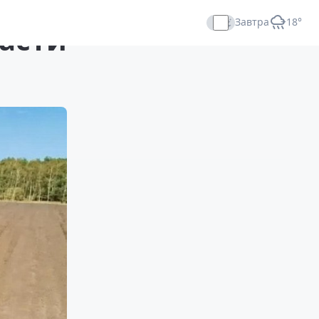
Завтра
+18°
асти
Прямой эфир