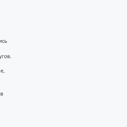
ись
угов.
е,
ов