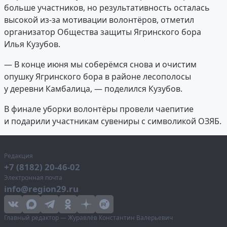
больше участников, но результативность осталась
высокой из-за мотивации волонтёров, отметил
организатор Общества защиты Ягринского бора
Илья Кузубов.
— В конце июня мы соберёмся снова и очистим
опушку Ягринского бора в районе лесополосы
у деревни Камбалица, — поделился Кузубов.
В финале уборки волонтёры провели чаепитие
и подарили участникам сувениры с символикой ОЗЯБ.
Редакция
+7 (8182) 20-46-02
Электронная почта
info@region29.ru
Главный редактор — Журавлёв Константин Валерьевич