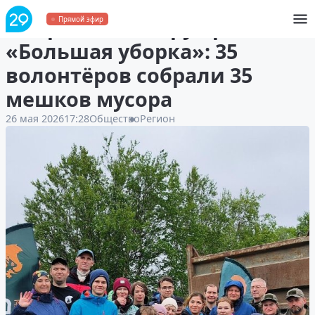
В Ягринском бору прошла
Прямой эфир
«Большая уборка»: 35
волонтёров собрали 35
мешков мусора
26 мая 2026
17:28
Общество
Регион