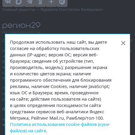
Главный редактор — Журавлёв Константин Валерьевич
Сетевое издание «Информационное агентство Регион 29»,
© 2016–2026
Продолжая использовать наш сайт, вы даете
согласие на обработку пользовательских
Учредитель — общество с ограниченной ответственностью «Агентство
данных (IP-адрес; версия ОС; версия веб-
«Правда Севера».
браузера; сведения об устройстве (тип,
Выписка из реестра зарегистрированных средств массовой
производитель, модель); разрешение экрана
информации:
ЭЛ № ФС 77-74226
от 09.11.2018 выдано Федеральной
службой по надзору в сфере связи, информационных технологий
и количество цветов экрана; наличие
и массовых коммуникаций (Роскомнадзор).
программного обеспечения для блокирования
рекламы, наличие Cookies, наличие JavaScript;
При полном или частичном использовании любых материалов
язык ОС и Браузера; время, проведенное
гиперссылка на
region29.ru
обязательна. Копирование материалов без
на сайте; действия пользователя на сайте)
разрешения администрации сайта запрещено.
в целях определения посещаемости сайта
Правовая информация
.
средствами сервисов веб-аналитики Яндекс
Метрика, Рейтинг Mail.ru, Рамблер/топ-100.
На информационном ресурсе применяются
рекомендательные
Политика использования cookie-файлов (куки-
технологии
.
файлов) на сайте
.