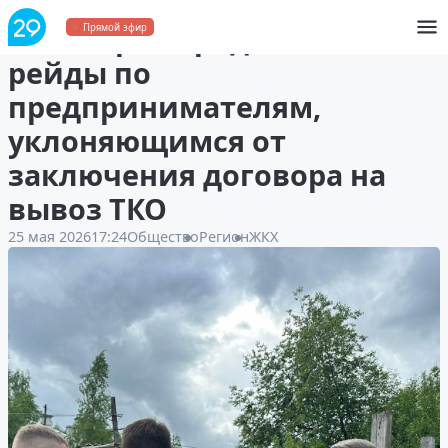
В Поморье продолжаются
Прямой эфир
рейды по
предпринимателям,
уклоняющимся от
заключения договора на
вывоз ТКО
25 мая 2026
17:24
Общество
Регион
ЖКХ