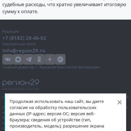
судебные расходы, что кратно увеличивает итоговую
сумму к оплате.
Редакция
+7 (8182) 20-46-02
Электронная почта
info@region29.ru
Главный редактор — Журавлёв Константин Валерьевич
Сетевое издание «Информационное агентство Регион 29»,
© 2016–2026
Продолжая использовать наш сайт, вы даете
согласие на обработку пользовательских
Учредитель — общество с ограниченной ответственностью «Агентство
«Правда Севера».
данных (IP-адрес; версия ОС; версия веб-
Выписка из реестра зарегистрированных средств массовой
браузера; сведения об устройстве (тип,
информации:
ЭЛ № ФС 77-74226
от 09.11.2018 выдано Федеральной
производитель, модель); разрешение экрана
службой по надзору в сфере связи, информационных технологий