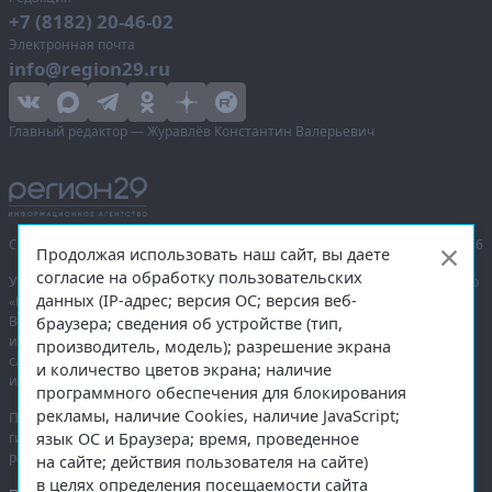
+7 (8182) 20-46-02
Электронная почта
info@region29.ru
Главный редактор — Журавлёв Константин Валерьевич
Сетевое издание «Информационное агентство Регион 29»,
© 2016–2026
Продолжая использовать наш сайт, вы даете
согласие на обработку пользовательских
Учредитель — общество с ограниченной ответственностью «Агентство
данных (IP-адрес; версия ОС; версия веб-
«Правда Севера».
Выписка из реестра зарегистрированных средств массовой
браузера; сведения об устройстве (тип,
информации:
ЭЛ № ФС 77-74226
от 09.11.2018 выдано Федеральной
производитель, модель); разрешение экрана
службой по надзору в сфере связи, информационных технологий
и количество цветов экрана; наличие
и массовых коммуникаций (Роскомнадзор).
программного обеспечения для блокирования
рекламы, наличие Cookies, наличие JavaScript;
При полном или частичном использовании любых материалов
язык ОС и Браузера; время, проведенное
гиперссылка на
region29.ru
обязательна. Копирование материалов без
разрешения администрации сайта запрещено.
на сайте; действия пользователя на сайте)
в целях определения посещаемости сайта