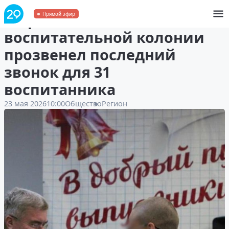
В Архангельской
Прямой эфир
воспитательной колонии
прозвенел последний
звонок для 31
воспитанника
23 мая 2026
10:00
Общество
Регион