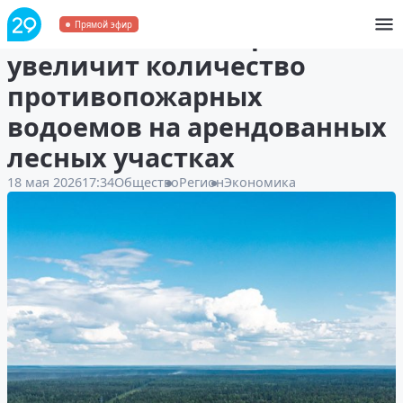
ПКП «Титан» в 1,5 раза
Прямой эфир
увеличит количество
противопожарных
водоемов на арендованных
лесных участках
18 мая 2026
17:34
Общество
Регион
Экономика