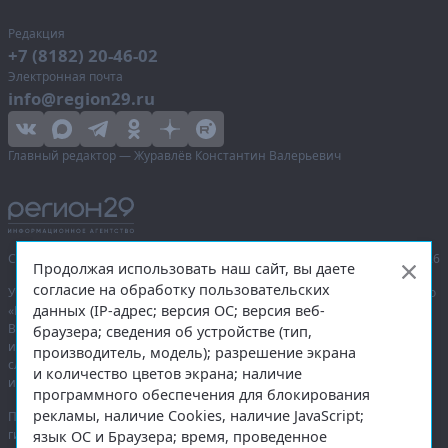
Редакция
+7 (8182) 20-46-02
Электронная почта
info@region29.ru
Главный редактор — Журавлёв Константин Валерьевич
Сетевое издание «Информационное агентство Регион 29»,
© 2016–2026
Продолжая использовать наш сайт, вы даете
согласие на обработку пользовательских
Учредитель — общество с ограниченной ответственностью «Агентство
данных (IP-адрес; версия ОС; версия веб-
«Правда Севера».
Выписка из реестра зарегистрированных средств массовой
браузера; сведения об устройстве (тип,
информации:
ЭЛ № ФС 77-74226
от 09.11.2018 выдано Федеральной
производитель, модель); разрешение экрана
службой по надзору в сфере связи, информационных технологий
и количество цветов экрана; наличие
и массовых коммуникаций (Роскомнадзор).
программного обеспечения для блокирования
рекламы, наличие Cookies, наличие JavaScript;
При полном или частичном использовании любых материалов
гиперссылка на
region29.ru
обязательна. Копирование материалов без
язык ОС и Браузера; время, проведенное