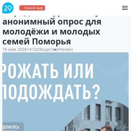
Народный фронт запустил
Прямой эфир
анонимный опрос для
молодёжи и молодых
семей Поморья
18 мая 2026
14:52
Общество
Регион