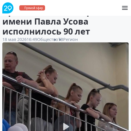
Архангельской спортшколе
Прямой эфир
имени Павла Усова
исполнилось 90 лет
18 мая 2026
16:49
Общество
ТВ
Регион