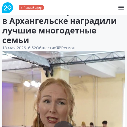
«Мы несём спорт в массы»:
Прямой эфир
в Архангельске наградили
лучшие многодетные
семьи
18 мая 2026
16:52
Общество
ТВ
Регион