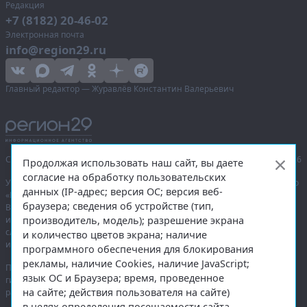
Редакция
+7 (8182) 20-46-02
Электронная почта
info@region29.ru
Главный редактор — Журавлёв Константин Валерьевич
Сетевое издание «Информационное агентство Регион 29»,
© 2016–2026
Продолжая использовать наш сайт, вы даете
согласие на обработку пользовательских
Учредитель — общество с ограниченной ответственностью «Агентство
данных (IP-адрес; версия ОС; версия веб-
«Правда Севера».
браузера; сведения об устройстве (тип,
Выписка из реестра зарегистрированных средств массовой
производитель, модель); разрешение экрана
информации:
ЭЛ № ФС 77-74226
от 09.11.2018 выдано Федеральной
службой по надзору в сфере связи, информационных технологий
и количество цветов экрана; наличие
и массовых коммуникаций (Роскомнадзор).
программного обеспечения для блокирования
рекламы, наличие Cookies, наличие JavaScript;
При полном или частичном использовании любых материалов
язык ОС и Браузера; время, проведенное
гиперссылка на
region29.ru
обязательна. Копирование материалов без
на сайте; действия пользователя на сайте)
разрешения администрации сайта запрещено.
в целях определения посещаемости сайта