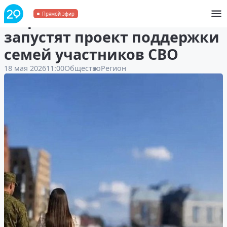
В Архангельской области
Прямой эфир
запустят проект поддержки
семей участников СВО
18 мая 2026
11:00
Общество
Регион