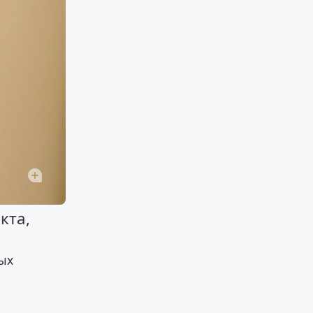
кта,
ных