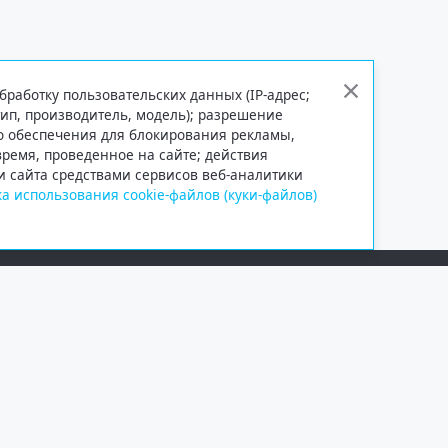
бработку пользовательских данных (IP-адрес;
тип, производитель, модель); разрешение
го обеспечения для блокирования рекламы,
 время, проведенное на сайте; действия
и сайта средствами сервисов веб-аналитики
а использования cookie-файлов (куки-файлов)
Сетевое издание «Информационно
Учредитель — общество с ограни
Выписка из реестра зарегистрир
от 09.11.2018 выдано Федеральн