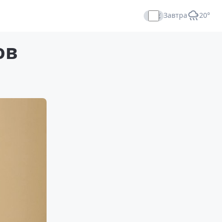
Завтра
+20°
Прямой эфир
ов