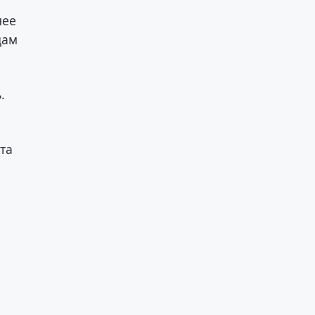
нее
цам
.
та