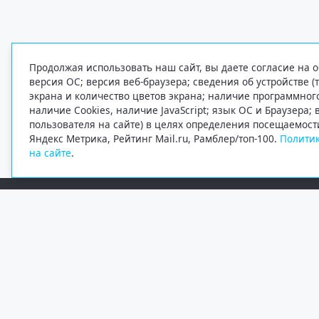
Продолжая использовать наш сайт, вы даете согласие на о
версия ОС; версия веб-браузера; сведения об устройстве (
экрана и количество цветов экрана; наличие программно
наличие Cookies, наличие JavaScript; язык ОС и Браузера;
пользователя на сайте) в целях определения посещаемост
Яндекс Метрика, Рейтинг Mail.ru, Рамблер/топ-100.
Политик
на сайте
.
Редакция
Электронная почта
+7 (8182) 20-46-02
info@region29.ru
Главный редактор — Журавлёв Константин Валерьевич