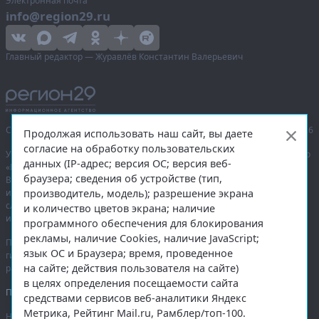
Электронная почта
info@region29.ru
Главный редактор — Журавлёв Константин Валерьевич
Сетевое издание «Информационное агентство Регион 29»,
© 2016–2026
Продолжая использовать наш сайт, вы даете
согласие на обработку пользовательских
Учредитель — общество с ограниченной ответственностью «Агентство
данных (IP-адрес; версия ОС; версия веб-
«Правда Севера».
браузера; сведения об устройстве (тип,
Выписка из реестра зарегистрированных средств массовой
производитель, модель); разрешение экрана
информации:
ЭЛ № ФС 77-74226
от 09.11.2018 выдано Федеральной
службой по надзору в сфере связи, информационных технологий
и количество цветов экрана; наличие
и массовых коммуникаций (Роскомнадзор).
программного обеспечения для блокирования
рекламы, наличие Cookies, наличие JavaScript;
При полном или частичном использовании любых материалов
язык ОС и Браузера; время, проведенное
гиперссылка на
region29.ru
обязательна. Копирование материалов без
на сайте; действия пользователя на сайте)
разрешения администрации сайта запрещено.
в целях определения посещаемости сайта
Правовая информация
.
средствами сервисов веб-аналитики Яндекс
Метрика, Рейтинг Mail.ru, Рамблер/топ-100.
На информационном ресурсе применяются
рекомендательные