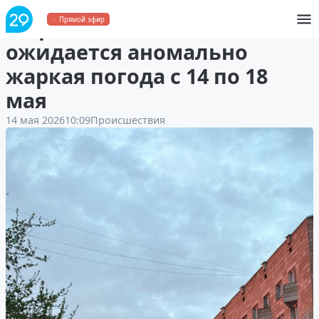
В Архангельской области
Прямой эфир
ожидается аномально
жаркая погода с 14 по 18
мая
14 мая 2026
10:09
Происшествия