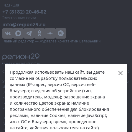
Редакция
+7 (8182) 20-46-02
Электронная почта
info@region29.ru
Главный редактор — Журавлёв Константин Валерьевич
Сетевое издание «Информационное агентство Регион 29»,
© 2016–2026
Продолжая использовать наш сайт, вы даете
согласие на обработку пользовательских
Учредитель — общество с ограниченной ответственностью «Агентство
данных (IP-адрес; версия ОС; версия веб-
«Правда Севера».
браузера; сведения об устройстве (тип,
Выписка из реестра зарегистрированных средств массовой
производитель, модель); разрешение экрана
информации:
ЭЛ № ФС 77-74226
от 09.11.2018 выдано Федеральной
и количество цветов экрана; наличие
службой по надзору в сфере связи, информационных технологий
и массовых коммуникаций (Роскомнадзор).
программного обеспечения для блокирования
рекламы, наличие Cookies, наличие JavaScript;
При полном или частичном использовании любых материалов
язык ОС и Браузера; время, проведенное
гиперссылка на
region29.ru
обязательна. Копирование материалов без
на сайте; действия пользователя на сайте)
разрешения администрации сайта запрещено.