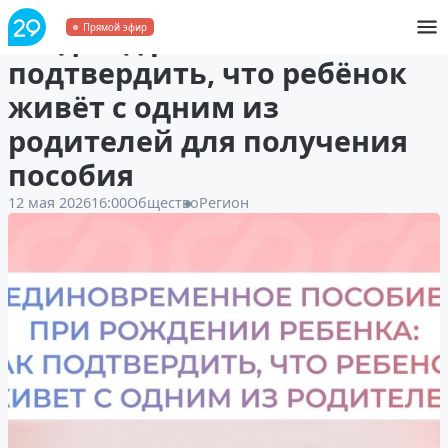
Соцфонд разъяснил, как
Прямой эфир
подтвердить, что ребёнок
живёт с одним из
родителей для получения
пособия
12 мая 2026
16:00
Общество
Регион