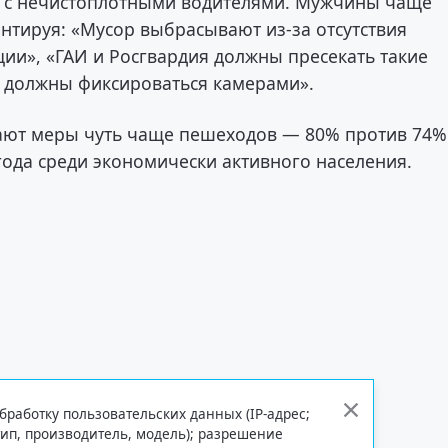
 с нечистоплотными водителями. Мужчины чаще
тируя: «Мусор выбрасывают из-за отсутствия
ции», «ГАИ и Росгвардия должны пресекать такие
должны фиксироваться камерами».
ают меры чуть чаще пешеходов — 80% против 74%
года среди экономически активного населения.
бработку пользовательских данных (IP-адрес;
тип, производитель, модель); разрешение