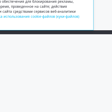
го обеспечения для блокирования рекламы,
 время, проведенное на сайте; действия
и сайта средствами сервисов веб-аналитики
а использования cookie-файлов (куки-файлов)
Сетевое издание «Информационно
Учредитель — общество с ограни
Выписка из реестра зарегистрир
от 09.11.2018 выдано Федеральн
и массовых коммуникаций (Роск
При полном или частичном испо
обязательна. Копирование матер
Правовая информация
.