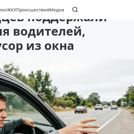
ион
ЖКХ
Происшествия
Медиа
дцев поддержали
я водителей,
ор из окна