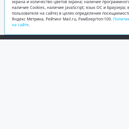
экрана и количество цветов экрана; наличие программно
наличие Cookies, наличие JavaScript; язык ОС и Браузера;
пользователя на сайте) в целях определения посещаемост
Яндекс Метрика, Рейтинг Mail.ru, Рамблер/топ-100.
Политик
на сайте
.
Редакция
Электронная почта
+7 (8182) 20-46-02
info@region29.ru
Главный редактор — Журавлёв Константин Валерьевич