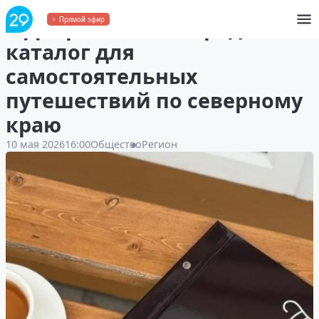
В Добролюбовке представят
Прямой эфир
каталог для
самостоятельных
путешествий по северному
краю
10 мая 2026
16:00
Общество
Регион