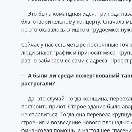
— Это была командная идея. Три года наз
благотворительному концерту. Сначала м
но это оказалось слишком трудоёмко: нужн
Сейчас у нас есть четыре постоянные точ
люди знают график и приносят мясо, крупы
равно забираем её сами с адреса. Проект 
— А были ли среди пожертвований так
растрогали?
— Да, это случай, когда женщина, переех
построить приют. Старое здание было ав
не справиться. Тогда она перевела крупну
строения и возведение нового площадью о
финансовая помощь, а настоящее спасение