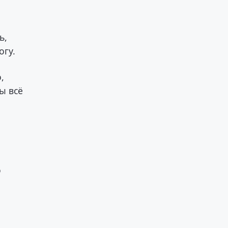
ь,
огу.
,
ы всё
о