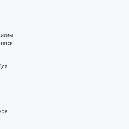
висим
чется
Для
ное