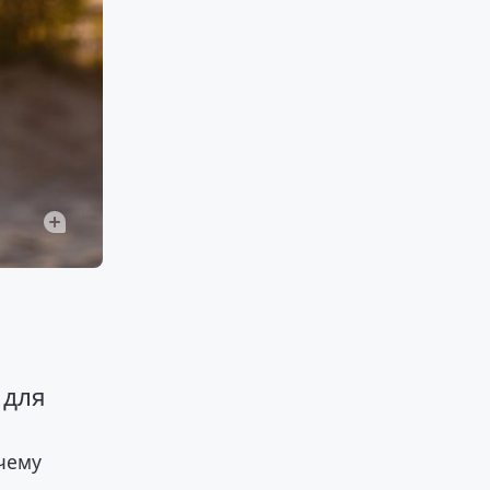
 для
очему