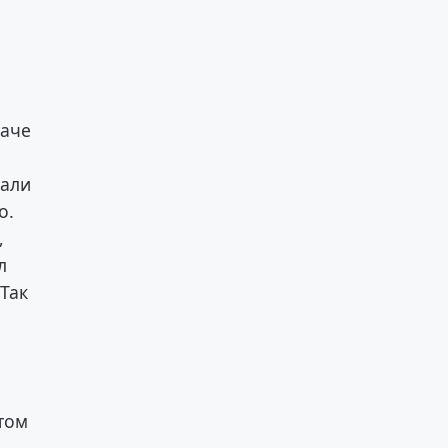
даче
вали
о.
,
л
 Так
том