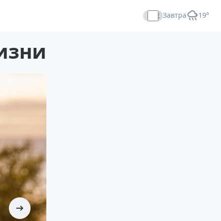
Завтра
+19°
Прямой эфир
изни