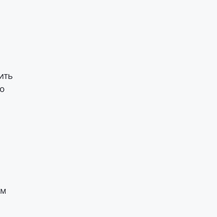
ить
но
ем