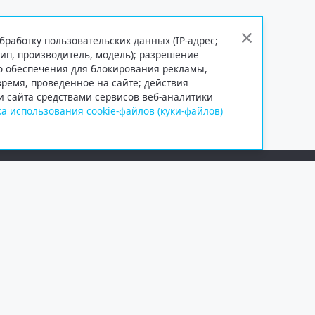
бработку пользовательских данных (IP-адрес;
тип, производитель, модель); разрешение
го обеспечения для блокирования рекламы,
 время, проведенное на сайте; действия
и сайта средствами сервисов веб-аналитики
а использования cookie-файлов (куки-файлов)
Сетевое издание «Информационно
Учредитель — общество с ограни
Выписка из реестра зарегистрир
от 09.11.2018 выдано Федеральн
и массовых коммуникаций (Роск