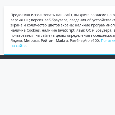
Продолжая использовать наш сайт, вы даете согласие на о
версия ОС; версия веб-браузера; сведения об устройстве (
экрана и количество цветов экрана; наличие программно
наличие Cookies, наличие JavaScript; язык ОС и Браузера;
пользователя на сайте) в целях определения посещаемост
Яндекс Метрика, Рейтинг Mail.ru, Рамблер/топ-100.
Политик
на сайте
.
Редакция
Электронная почта
+7 (8182) 20-46-02
info@region29.ru
Главный редактор — Журавлёв Константин Валерьевич