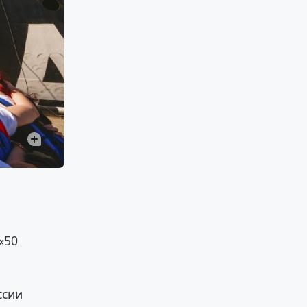
«50
ссии