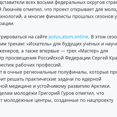
дставители всех восьми федеральных округов стра
 Лихачёв отметил, что проект открывает для мол
ехнологий, а многие финалисты прошлых сезонов 
рации.
трироваться на сайте
polus.atom.online
. В этом сез
им трекам: «Искатель» для будущих учёных и нау
женеров, а также впервые — трек «Мастер» для
стр просвещения Российской Федерации Сергей Кр
рестиж рабочих профессий.
ут в очные региональные полуфиналы, которые пр
оит решать практические задачи по ядерной
мной медицине и устойчивому развитию Арктики.
делам молодёжи Григорий Гуров отметил, что
т молодёжные центры, созданные по нацпроекту