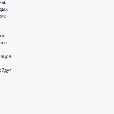
ны.
одых
уже
оне
чных
авцов
ойдут