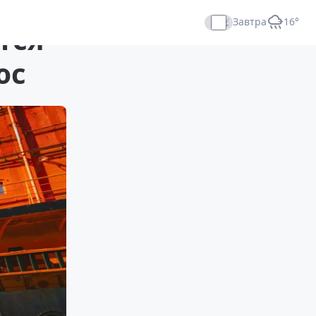
Завтра
+16°
тся
Прямой эфир
юс