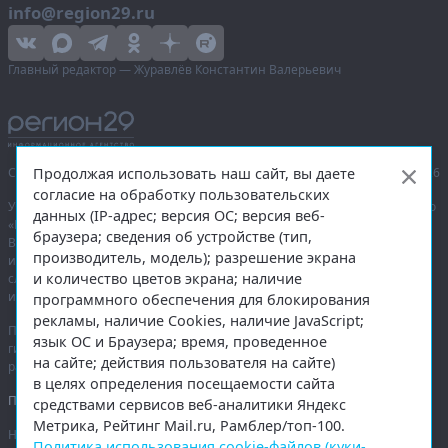
info@region29.ru
Главный редактор — Журавлёв Константин Валерьевич
Продолжая использовать наш сайт, вы даете
Сетевое издание «Информационное агентство Регион 29»,
© 2016–2026
согласие на обработку пользовательских
Учредитель — общество с ограниченной ответственностью «Агентство
данных (IP-адрес; версия ОС; версия веб-
«Правда Севера».
браузера; сведения об устройстве (тип,
Выписка из реестра зарегистрированных средств массовой
производитель, модель); разрешение экрана
информации:
ЭЛ № ФС 77-74226
от 09.11.2018 выдано Федеральной
и количество цветов экрана; наличие
службой по надзору в сфере связи, информационных технологий
и массовых коммуникаций (Роскомнадзор).
программного обеспечения для блокирования
рекламы, наличие Cookies, наличие JavaScript;
При полном или частичном использовании любых материалов
язык ОС и Браузера; время, проведенное
гиперссылка на
region29.ru
обязательна. Копирование материалов без
на сайте; действия пользователя на сайте)
разрешения администрации сайта запрещено.
в целях определения посещаемости сайта
Правовая информация
.
средствами сервисов веб-аналитики Яндекс
Метрика, Рейтинг Mail.ru, Рамблер/топ-100.
На информационном ресурсе применяются
рекомендательные
Политика использования cookie-файлов (куки-