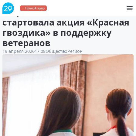
В Архангельской области
Прямой эфир
стартовала акция «Красная
гвоздика» в поддержку
ветеранов
19 апреля 2026
17:08
Общество
Регион