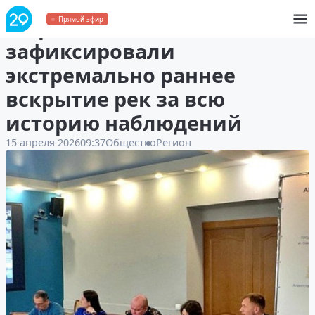
В Архангельской области
Прямой эфир
зафиксировали
экстремально раннее
вскрытие рек за всю
историю наблюдений
15 апреля 2026
09:37
Общество
Регион