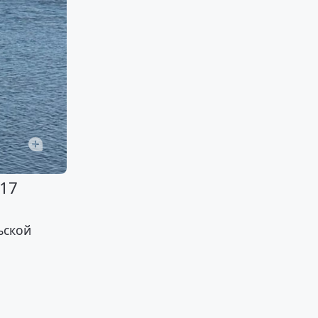
 17
ьской