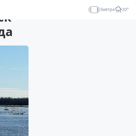
Завтра
+20°
ск
Прямой эфир
да