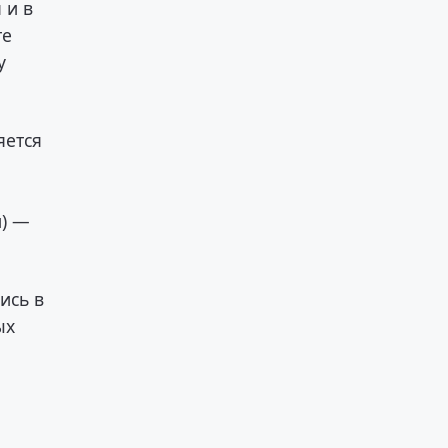
 и в
те
у
яется
и) —
ись в
ых