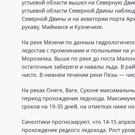
устьевой области вышел на Северную Двин
устьевой области Северной Двины наблюда
Северной Двины и на акватории порта Ар
рукаву, Маймаксе и Кузнечихе.
На реке Мезени по данным гидрологическо
ледостав с промоинами и полыньями на у
Морозилка. Выше по реке до поста Малон
остаточные забереги и навалы льда. В ра
чисто. В нижнем течении реки Пезы — чис
На реках Онеге, Ваге, Сухоне максималь
период прохождения ледохода. Максимумы
сроков на 19-35 дней, на отметках ниже н
Синоптики прогнозируют, что 14-15 апрел
прохождение редкого ледохода. Рост уров