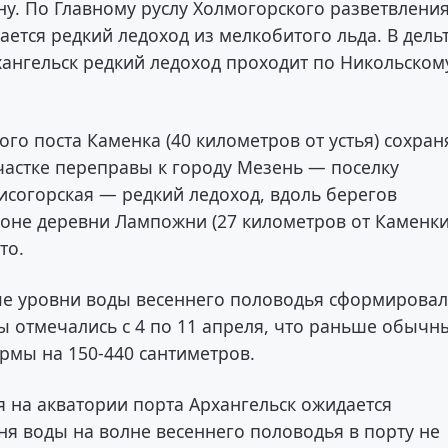
у. По Главному руслу Холмогорского разветвления
ется редкий ледоход из мелкобитого льда. В дель
хангельск редкий ледоход проходит по Никольском
го поста Каменка (40 километров от устья) сохран
частке переправы к городу Мезень — поселку
исогорская — редкий ледоход, вдоль берегов
йоне деревни Лампожни (27 километров от Каменк
то.
ные уровни воды весеннего половодья сформировал
 отмечались с 4 по 11 апреля, что раньше обычн
ормы на 150-440 сантиметров.
я на акватории порта Архангельск ожидается
ня воды на волне весеннего половодья в порту не