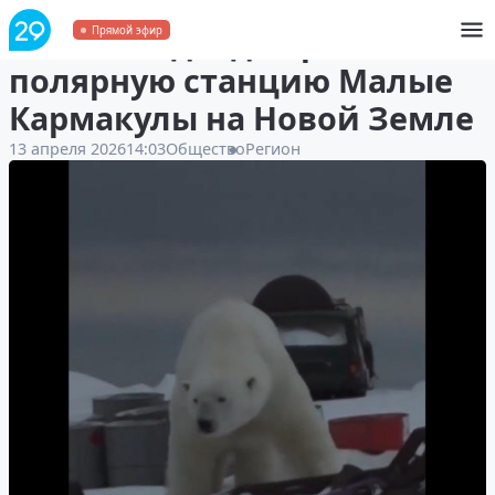
Белый медведь пришел на
Прямой эфир
полярную станцию Малые
Кармакулы на Новой Земле
13 апреля 2026
14:03
Общество
Регион