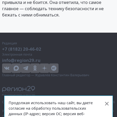
привыкла и не боится. Она отметила, что самое
главное — соблюдать технику безопасности и не
бежать с ними обниматься.
Редакция
+7 (8182) 20-46-02
Электронная почта
info@region29.ru
Главный редактор — Журавлёв Константин Валерьевич
Сетевое издание «Информационное агентство Регион 29»,
© 2016–2026
Продолжая использовать наш сайт, вы даете
согласие на обработку пользовательских
Учредитель — общество с ограниченной ответственностью «Агентство
данных (IP-адрес; версия ОС; версия веб-
«Правда Севера».