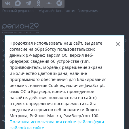
Главный редактор — Журавлёв Константин Валерьевич
Сетевое издание «Информационное агентство Регион 29»,
© 2016–2026
Продолжая использовать наш сайт, вы даете
согласие на обработку пользовательских
Учредитель — общество с ограниченной ответственностью «Агентство
данных (IP-адрес; версия ОС; версия веб-
«Правда Севера».
Выписка из реестра зарегистрированных средств массовой
браузера; сведения об устройстве (тип,
информации:
ЭЛ № ФС 77-74226
от 09.11.2018 выдано Федеральной
производитель, модель); разрешение экрана
службой по надзору в сфере связи, информационных технологий
и количество цветов экрана; наличие
и массовых коммуникаций (Роскомнадзор).
программного обеспечения для блокирования
рекламы, наличие Cookies, наличие JavaScript;
При полном или частичном использовании любых материалов
язык ОС и Браузера; время, проведенное
гиперссылка на
region29.ru
обязательна. Копирование материалов без
разрешения администрации сайта запрещено.
на сайте; действия пользователя на сайте)
в целях определения посещаемости сайта
Правовая информация
.
средствами сервисов веб-аналитики Яндекс
Метрика, Рейтинг Mail.ru, Рамблер/топ-100.
На информационном ресурсе применяются
рекомендательные
технологии
.
Политика использования cookie-файлов (куки-
файлов) на сайте
.