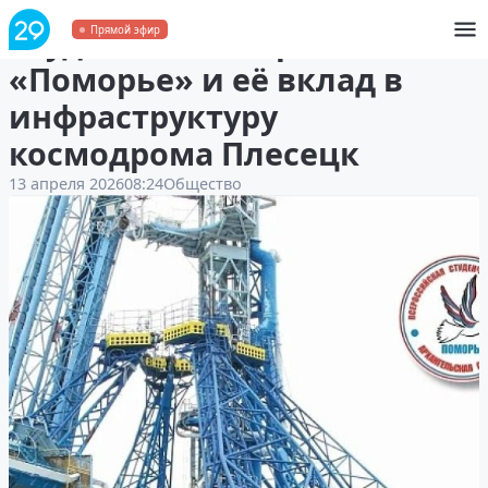
Студенческая стройка
Прямой эфир
«Поморье» и её вклад в
инфраструктуру
космодрома Плесецк
13 апреля 2026
08:24
Общество