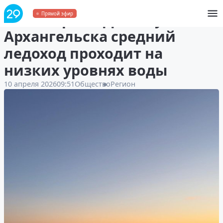
На Северной Двине у
Прямой эфир
Архангельска средний
ледоход проходит на
низких уровнях воды
10 апреля 2026
09:51
Общество
Регион