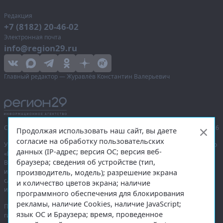
Редакция
+7 (8182) 20-46-02
Электронная почта
info@region29.ru
Главный редактор — Журавлёв Константин Валерьевич
Сетевое издание «Информационное агентство Регион 29»,
© 2016–2026
Продолжая использовать наш сайт, вы даете
согласие на обработку пользовательских
Учредитель — общество с ограниченной ответственностью «Агентство
данных (IP-адрес; версия ОС; версия веб-
«Правда Севера».
браузера; сведения об устройстве (тип,
Выписка из реестра зарегистрированных средств массовой
информации:
ЭЛ № ФС 77-74226
от 09.11.2018 выдано Федеральной
производитель, модель); разрешение экрана
службой по надзору в сфере связи, информационных технологий
и количество цветов экрана; наличие
и массовых коммуникаций (Роскомнадзор).
программного обеспечения для блокирования
рекламы, наличие Cookies, наличие JavaScript;
При полном или частичном использовании любых материалов
язык ОС и Браузера; время, проведенное
гиперссылка на
region29.ru
обязательна. Копирование материалов без