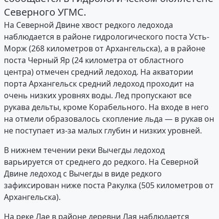
Северного УГМС.
На Северной Двине хвост редкого ледохода
наблюдается в районе гидрологического поста Усть-
Морж (268 километров от Архангельска), а в районе
поста Черный Яр (24 километра от областного
центра) отмечен средний ледоход. На акватории
порта Архангельск средний ледоход проходит на
очень низких уровнях воды. Лед пропускают все
рукава дельты, кроме Корабельного. На входе в него
на отмели образовалось скопление льда — в рукав он
не поступает из-за малых глубин и низких уровней.
В нижнем течении реки Вычегды ледоход
варьируется от среднего до редкого. На Северной
Двине ледоход с Вычегды в виде редкого
зафиксирован ниже поста Ракулка (505 километров от
Архангельска).
На реке Лае в районе деревни Лая наблюдается