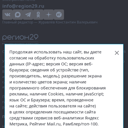
info@region29.ru
Главный редактор — Журавлёв Константин Валерьевич
Продолжая использовать наш сайт, вы даете
Сетевое издание «Информационное агентство Регион 29»,
© 2016–2026
согласие на обработку пользовательских
Учредитель — общество с ограниченной ответственностью «Агентство
данных (IP-адрес; версия ОС; версия веб-
«Правда Севера».
браузера; сведения об устройстве (тип,
Выписка из реестра зарегистрированных средств массовой
производитель, модель); разрешение экрана
информации:
ЭЛ № ФС 77-74226
от 09.11.2018 выдано Федеральной
и количество цветов экрана; наличие
службой по надзору в сфере связи, информационных технологий
и массовых коммуникаций (Роскомнадзор).
программного обеспечения для блокирования
рекламы, наличие Cookies, наличие JavaScript;
При полном или частичном использовании любых материалов
язык ОС и Браузера; время, проведенное
гиперссылка на
region29.ru
обязательна. Копирование материалов без
на сайте; действия пользователя на сайте)
разрешения администрации сайта запрещено.
в целях определения посещаемости сайта
Правовая информация
.
средствами сервисов веб-аналитики Яндекс
Метрика, Рейтинг Mail.ru, Рамблер/топ-100.
На информационном ресурсе применяются
рекомендательные