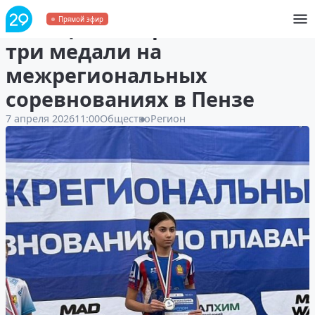
Пловцы Поморья завоевали
Прямой эфир
три медали на
межрегиональных
соревнованиях в Пензе
7 апреля 2026
11:00
Общество
Регион