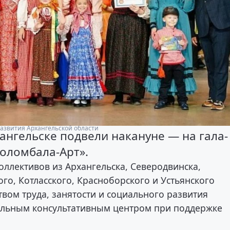
развития Архангельской области
ангельске подвели накануне — на гала-
Соломбала-Арт».
коллективов из Архангельска, Северодвинска,
го, Котласского, Красноборского и Устьянского
твом труда, занятости и социального развития
альным консультативным центром при поддержке