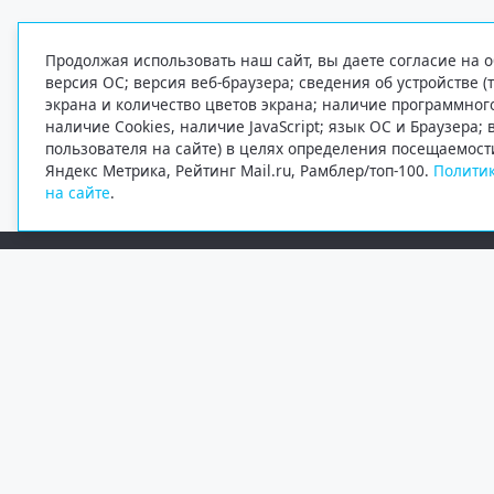
Продолжая использовать наш сайт, вы даете согласие на о
версия ОС; версия веб-браузера; сведения об устройстве (
экрана и количество цветов экрана; наличие программно
наличие Cookies, наличие JavaScript; язык ОС и Браузера;
пользователя на сайте) в целях определения посещаемост
Яндекс Метрика, Рейтинг Mail.ru, Рамблер/топ-100.
Политик
на сайте
.
Редакция
Электронная почта
+7 (8182) 20-46-02
info@region29.ru
Главный редактор — Журавлёв Константин Валерьевич