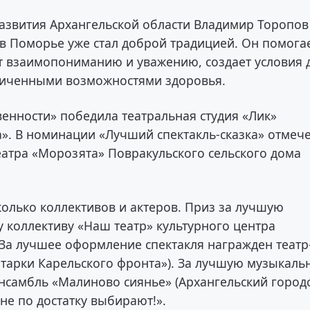
развития Архангельской области Владимир Торопов
 в Поморье уже стал доброй традицией. Он помога
ит взаимопониманию и уважению, создает условия 
аниченными возможностями здоровья.
енности» победила театральная студия «Лик»
а». В номинации «Лучший спектакль-сказка» отмеч
еатра «Морозята» Повракульского сельского дома
олько коллективов и актеров. Приз за лучшую
 коллективу «Наш театр» культурного центра
 За лучшее оформление спектакля награжден театр
итарки Карельского фронта»). За лучшую музыкаль
самбль «Малиново сиянье» (Архангельский город
 не по достатку выбирают!».