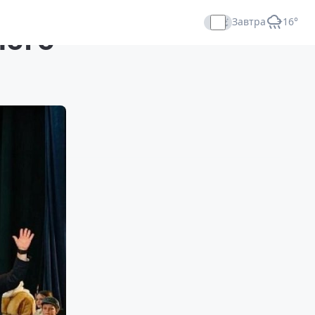
Завтра
+16°
ного
Прямой эфир