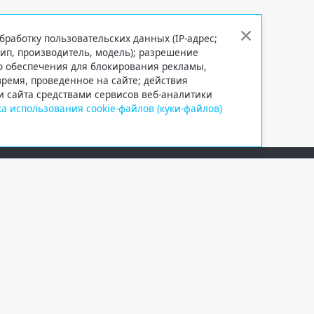
бработку пользовательских данных (IP-адрес;
тип, производитель, модель); разрешение
го обеспечения для блокирования рекламы,
 время, проведенное на сайте; действия
и сайта средствами сервисов веб-аналитики
а использования cookie-файлов (куки-файлов)
Сетевое издание «Информационно
Учредитель — общество с ограни
Выписка из реестра зарегистрир
от 09.11.2018 выдано Федеральн
и массовых коммуникаций (Роск